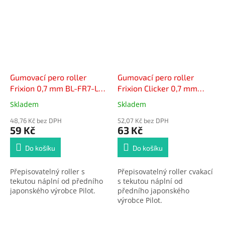
Gumovací pero roller
Gumovací pero roller
Frixion 0,7 mm BL-FR7-L
Frixion Clicker 0,7 mm
modré
BLRT-FR7 modré
Skladem
Skladem
Průměrné
Průměrné
hodnocení
hodnocení
48,76 Kč bez DPH
52,07 Kč bez DPH
produktu
produktu
59 Kč
63 Kč
je
je
5,0
5,0
Do košíku
Do košíku
z
z
5
5
Přepisovatelný roller s
Přepisovatelný roller cvakací
hvězdiček.
hvězdiček.
tekutou náplní od předního
s tekutou náplní od
japonského výrobce Pilot.
předního japonského
výrobce Pilot.