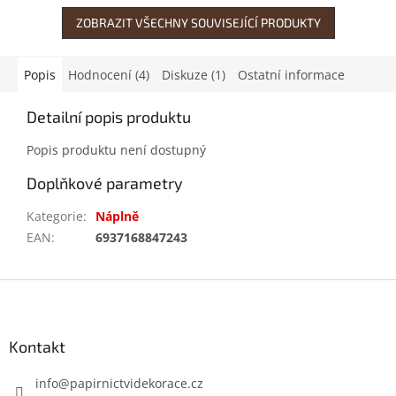
ZOBRAZIT VŠECHNY SOUVISEJÍCÍ PRODUKTY
Popis
Hodnocení (4)
Diskuze (1)
Ostatní informace
Detailní popis produktu
Popis produktu není dostupný
Doplňkové parametry
Kategorie
:
Náplně
EAN
:
6937168847243
Z
á
p
a
Kontakt
t
í
info
@
papirnictvidekorace.cz