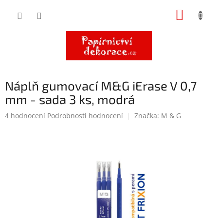
Přejít
NÁKUP
na
obsah
KOŠÍK
Náplň gumovací M&G iErase V 0,7
mm - sada 3 ks, modrá
Průměrné
4 hodnocení
Podrobnosti hodnocení
Značka:
M & G
hodnocení
produktu
je
5,0
z
5
hvězdiček.