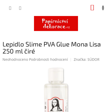
Přejít
NÁKUP
na
obsah
KOŠÍK
Lepidlo Slime PVA Glue Mona Lisa
250 ml čiré
Průměrné
Neohodnoceno
Podrobnosti hodnocení
Značka:
SÜDOR
hodnocení
produktu
je
0,0
z
5
hvězdiček.