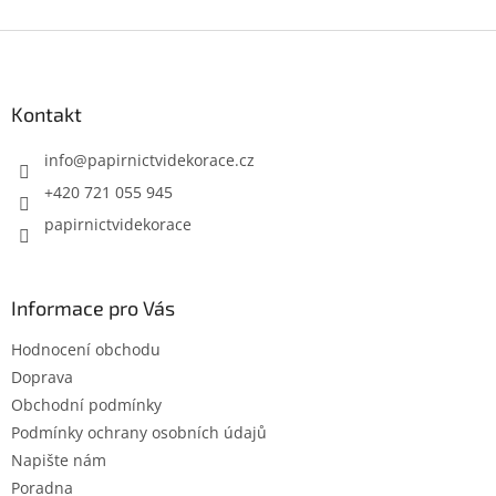
Z
á
p
a
Kontakt
t
í
info
@
papirnictvidekorace.cz
+420 721 055 945
papirnictvidekorace
Informace pro Vás
Hodnocení obchodu
Doprava
Obchodní podmínky
Podmínky ochrany osobních údajů
Napište nám
Poradna