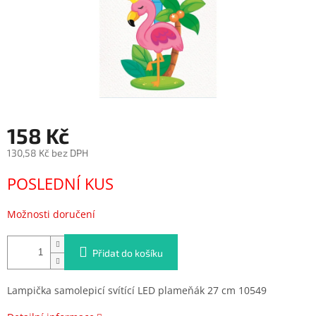
158 Kč
130,58 Kč bez DPH
Měrná
POSLEDNÍ KUS
cena:
Možnosti doručení
Přidat do košíku
Lampička samolepicí svítící LED plameňák 27 cm 10549