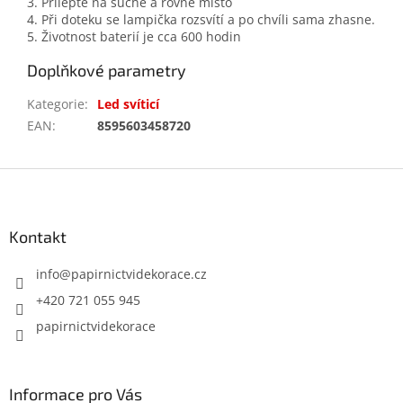
3. Přilepte na suché a rovné místo
4. Při doteku se lampička rozsvítí a po chvíli sama zhasne.
5. Životnost baterií je cca 600 hodin
Doplňkové parametry
Kategorie
:
Led svíticí
EAN
:
8595603458720
Z
á
p
a
Kontakt
t
í
info
@
papirnictvidekorace.cz
+420 721 055 945
papirnictvidekorace
Informace pro Vás