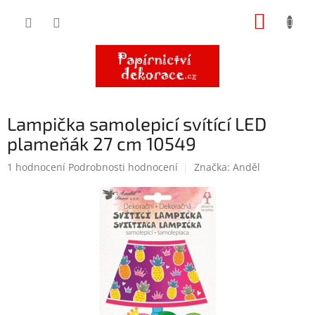
Přejít
NÁKUP
na
obsah
KOŠÍK
Lampička samolepicí svítící LED
plameňák 27 cm 10549
Průměrné
1 hodnocení
Podrobnosti hodnocení
Značka:
Anděl
hodnocení
produktu
je
5,0
z
5
hvězdiček.