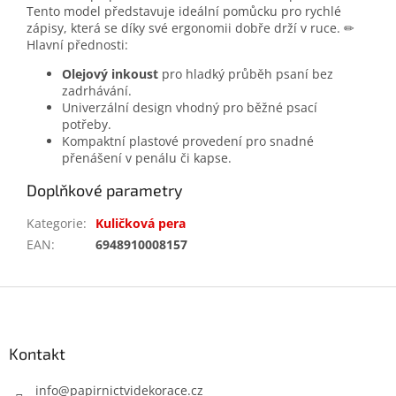
Tento model představuje ideální pomůcku pro rychlé
zápisy, která se díky své ergonomii dobře drží v ruce. ✏
Hlavní přednosti:
Olejový inkoust
pro hladký průběh psaní bez
zadrhávání.
Univerzální design vhodný pro běžné psací
potřeby.
Kompaktní plastové provedení pro snadné
přenášení v penálu či kapse.
Doplňkové parametry
Kategorie
:
Kuličková pera
EAN
:
6948910008157
Z
á
p
a
Kontakt
t
í
info
@
papirnictvidekorace.cz