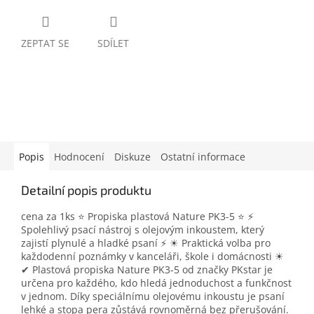
ZEPTAT SE
SDÍLET
Popis
Hodnocení
Diskuze
Ostatní informace
Detailní popis produktu
cena za 1ks ⭐ Propiska plastová Nature PK3-5 ⭐ ⚡
Spolehlivý psací nástroj s olejovým inkoustem, který
zajistí plynulé a hladké psaní ⚡ ☀ Praktická volba pro
každodenní poznámky v kanceláři, škole i domácnosti ☀
✔ Plastová propiska Nature PK3-5 od značky PKstar je
určena pro každého, kdo hledá jednoduchost a funkčnost
v jednom. Díky speciálnímu olejovému inkoustu je psaní
lehké a stopa pera zůstává rovnoměrná bez přerušování.