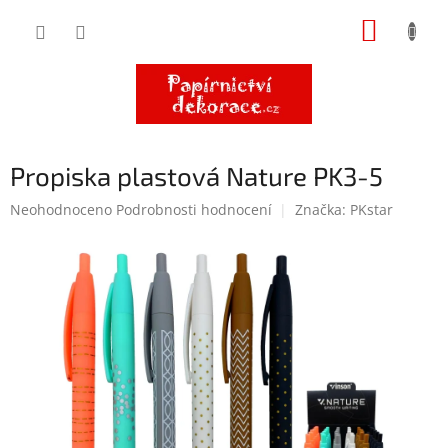
Přejít
NÁKUP
na
obsah
KOŠÍK
Propiska plastová Nature PK3-5
Průměrné
Neohodnoceno
Podrobnosti hodnocení
Značka:
PKstar
hodnocení
produktu
je
0,0
z
5
hvězdiček.