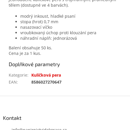
tělem (dostupné ve 4 barvách).
modrý inkoust, hladké psaní
stopa (hrot) 0,7 mm
nasazovací víčko
vroubkovaný úchop proti klouzání pera
náhradní náplň: jednorázová
Balení obsahuje 50 ks.
Cena je za 1 kus.
Doplňkové parametry
Kategorie
:
Kuličková pera
EAN
:
8586027270647
Z
á
p
a
Kontakt
t
info
@
papirnictvidekorace.cz