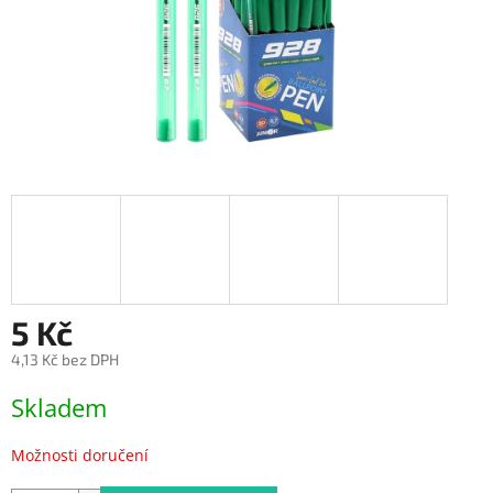
5 Kč
4,13 Kč bez DPH
Měrná
Skladem
cena:
Možnosti doručení