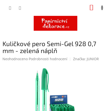
Přejít
NÁKUP
na
obsah
KOŠÍK
Kuličkové pero Semi-Gel 928 0,7
mm - zelená náplň
Průměrné
Neohodnoceno
Podrobnosti hodnocení
Značka:
JUNIOR
hodnocení
produktu
je
0,0
z
5
hvězdiček.