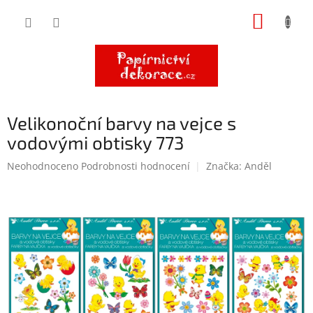
Přejít
NÁKUP
na
obsah
KOŠÍK
Velikonoční barvy na vejce s
vodovými obtisky 773
Průměrné
Neohodnoceno
Podrobnosti hodnocení
Značka:
Anděl
hodnocení
produktu
je
0,0
z
5
hvězdiček.