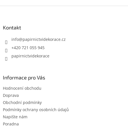
Z
á
p
a
Kontakt
t
í
info
@
papirnictvidekorace.cz
+420 721 055 945
papirnictvidekorace
Informace pro Vás
Hodnocení obchodu
Doprava
Obchodní podmínky
Podmínky ochrany osobních údajů
Napište nám
Poradna