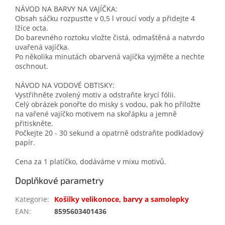
NÁVOD NA BARVY NA VAJÍČKA:
Obsah sáčku rozpusťte v 0,5 l vroucí vody a přidejte 4
lžíce octa.
Do barevného roztoku vložte čistá, odmaštěná a natvrdo
uvařená vajíčka.
Po několika minutách obarvená vajíčka vyjměte a nechte
oschnout.
NÁVOD NA VODOVÉ OBTISKY:
Vystřihněte zvolený motiv a odstraňte krycí fólii.
Celý obrázek ponořte do misky s vodou, pak ho přiložte
na vařené vajíčko motivem na skořápku a jemně
přitiskněte.
Počkejte 20 - 30 sekund a opatrně odstraňte podkladový
papír.
Cena za 1 platíčko, dodáváme v mixu motivů.
Doplňkové parametry
Kategorie
:
Košilky velikonoce, barvy a samolepky
EAN
:
8595603401436