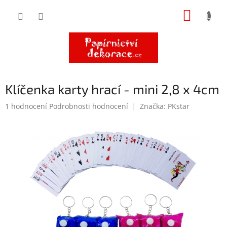
Přejít
NÁKUP
na
obsah
KOŠÍK
Klíčenka karty hrací - mini 2,8 x 4cm
Průměrné
1 hodnocení
Podrobnosti hodnocení
Značka:
PKstar
hodnocení
produktu
je
5,0
z
5
hvězdiček.