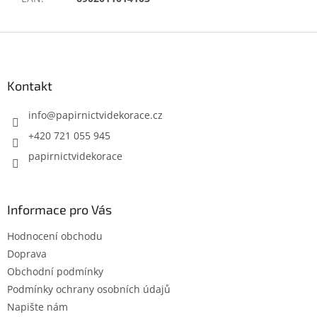
Z
á
p
a
Kontakt
t
í
info
@
papirnictvidekorace.cz
+420 721 055 945
papirnictvidekorace
Informace pro Vás
Hodnocení obchodu
Doprava
Obchodní podmínky
Podmínky ochrany osobních údajů
Napište nám