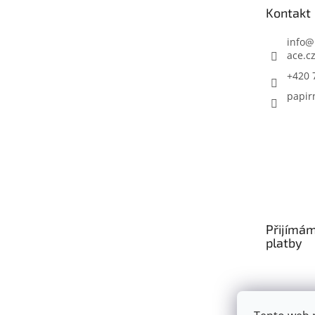
t
Kontakt
í
info
@
ace.c
+420 
papir
Přijímám
platby