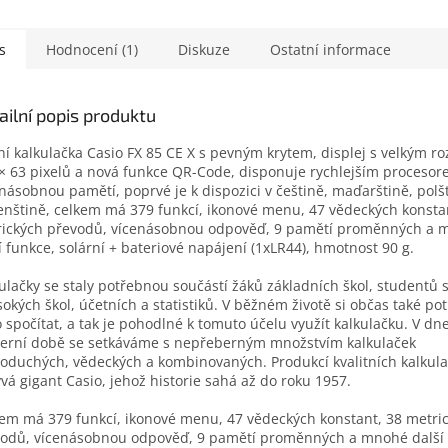
s
Hodnocení (1)
Diskuze
Ostatní informace
ailní popis produktu
ní kalkulačka Casio FX 85 CE X s pevným krytem, displej s velkým ro
× 63 pixelů a nová funkce QR-Code, disponuje rychlejším procesor
násobnou pamětí, poprvé je k dispozici v češtině, maďarštině, polš
enštině, celkem má 379 funkcí, ikonové menu, 47 vědeckých konsta
ických převodů, vícenásobnou odpověď, 9 pamětí proměnných a 
í funkce, solární + bateriové napájení (1xLR44), hmotnost 90 g.
ulačky se staly potřebnou součástí žáků základních škol, studentů 
sokých škol, účetních a statistiků. V běžném životě si občas také po
 spočítat, a tak je pohodlné k tomuto účelu využít kalkulačku. V dn
rní době se setkáváme s nepřeberným množstvím kalkulaček
oduchých, vědeckých a kombinovaných. Produkcí kvalitních kalkula
vá gigant Casio, jehož historie sahá až do roku 1957.
em má 379 funkcí, ikonové menu, 47 vědeckých konstant, 38 metri
odů, vícenásobnou odpověď, 9 pamětí proměnných a mnohé další 