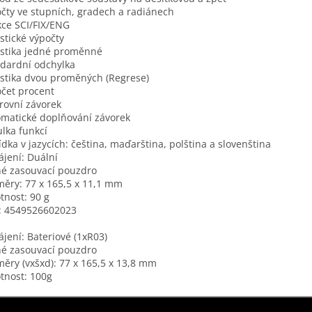
čty ve stupních, gradech a radiánech
ce SCI/FIX/ENG
istické výpočty
istika jedné proměnné
dardní odchylka
istika dvou proměných (Regrese)
čet procent
rovní závorek
matické doplňování závorek
lka funkcí
dka v jazycích: čeština, maďarština, polština a slovenština
jení: Duální
é zasouvací pouzdro
ěry: 77 x 165,5 x 11,1 mm
nost: 90 g
: 4549526602023
jení: Bateriové (1xR03)
é zasouvací pouzdro
ěry (vxšxd): 77 x 165,5 x 13,8 mm
nost: 100g