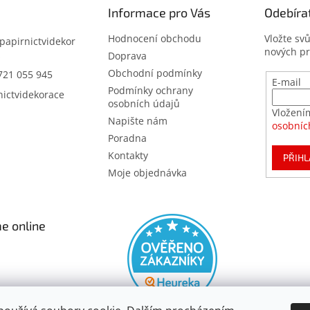
Informace pro Vás
Odebíra
Hodnocení obchodu
Vložte sv
papirnictvidekor
nových p
z
Doprava
Obchodní podmínky
721 055 945
E-mail
Podmínky ochrany
nictvidekorace
osobních údajů
Vložení
Napište nám
osobníc
Poradna
Kontakty
PŘIHL
Moje objednávka
e online