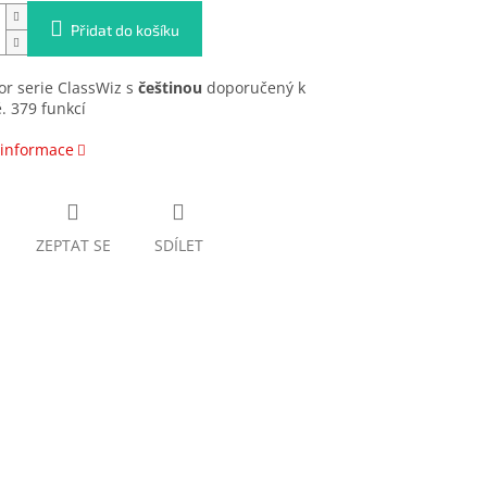
Přidat do košíku
or serie ClassWiz s
češtinou
doporučený k
. 379 funkcí
 informace
ZEPTAT SE
SDÍLET