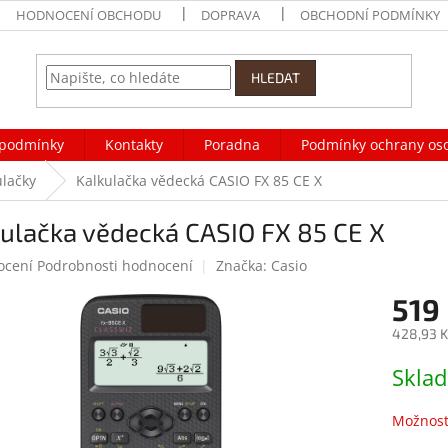
HODNOCENÍ OBCHODU
DOPRAVA
OBCHODNÍ PODMÍNKY
HLEDAT
podmínky
Kontakty
Poradna
Podmínky ochrany os
ulačky
Kalkulačka vědecká CASIO FX 85 CE X
ulačka vědecká CASIO FX 85 CE X
né
ocení
Podrobnosti hodnocení
Značka:
Casio
ení
519
tu
428,93 K
Měrná
Skla
cena:
ek.
Možnost