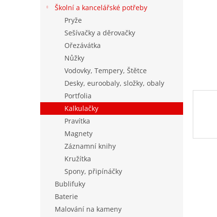
n
Školní a kancelářské potřeby
e
Pryže
l
Sešívačky a děrovačky
Ořezávátka
Nůžky
Vodovky, Tempery, Štětce
Desky, euroobaly, složky, obaly
Portfolia
Kalkulačky
Pravítka
Magnety
Záznamní knihy
Kružítka
Spony, připínáčky
Bublifuky
Baterie
Malování na kameny