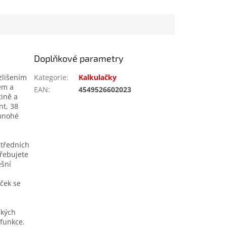
Doplňkové parametry
zlišením
Kategorie
:
Kalkulačky
em a
EAN
:
4549526602023
tině a
nt, 38
mnohé
středních
třebujete
ešní
ček se
ckých
funkce.