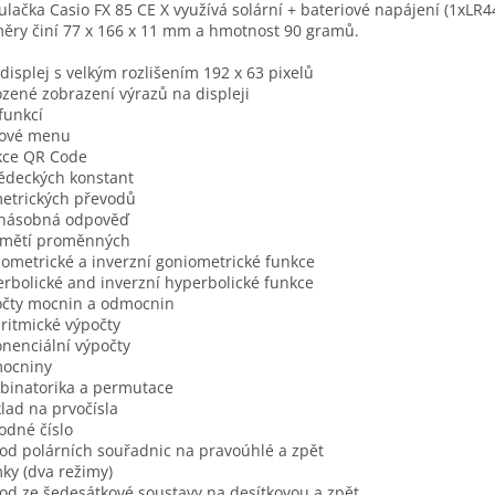
ulačka Casio FX 85 CE X využívá solární + bateriové napájení (1xLR44)
ěry činí 77 x 166 x 11 mm a hmotnost 90 gramů.
displej s velkým rozlišením 192 x 63 pixelů
ozené zobrazení výrazů na displeji
funkcí
nové menu
kce QR Code
ědeckých konstant
etrických převodů
enásobná odpověď
amětí proměnných
ometrické a inverzní goniometrické funkce
rbolické and inverzní hyperbolické funkce
očty mocnin a odmocnin
ritmické výpočty
nenciální výpočty
ocniny
inatorika a permutace
lad na prvočísla
dné číslo
od polárních souřadnic na pravoúhlé a zpět
ky (dva režimy)
od ze šedesátkové soustavy na desítkovou a zpět