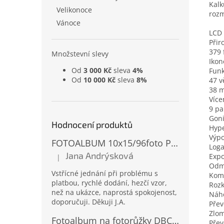
Kalk
Velikonoce
rozm
Vánoce
LCD 
Přir
379 
Množstevní slevy
Iko
Od
3 000 Kč
sleva
4%
Fun
Od
10 000 Kč
sleva
8%
47 v
38 m
Víc
9 p
Goni
Hodnocení produktů
Hype
Výp
FOTOALBUM 10x15/96foto PP-4696 MIX
Loga
Jana Andrýsková
Expo
|
Hodnocení produktu je 5 z 5 hvězdiček.
Odm
Vstřícné jednání při problému s
Komb
platbou, rychlé dodání, hezčí vzor,
Rozk
než na ukázce, naprostá spokojenost,
Náho
doporučuji. Děkuji J.A.
Přev
Zlom
Fotoalbum na fotorůžky DBCL-30 Homage 2
Přev