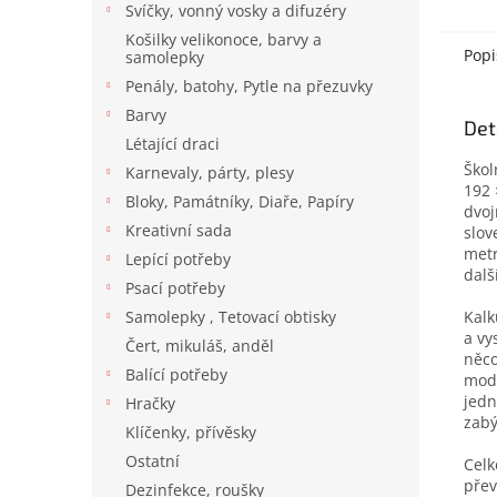
Svíčky, vonný vosky a difuzéry
Košilky velikonoce, barvy a
Popi
samolepky
Penály, batohy, Pytle na přezuvky
Barvy
Det
Létající draci
Škol
Karnevaly, párty, plesy
192 
Bloky, Památníky, Diaře, Papíry
dvoj
Kreativní sada
slov
metr
Lepící potřeby
dalš
Psací potřeby
Kalk
Samolepky , Tetovací obtisky
a vy
Čert, mikuláš, anděl
něco
Balící potřeby
mode
jedn
Hračky
zabý
Klíčenky, přívěsky
Ostatní
Celk
přev
Dezinfekce, roušky