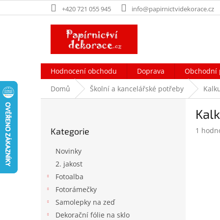
Přejít
+420 721 055 945
info@papirnictvidekorace.cz
na
obsah
Hodnocení obchodu
Doprava
Obchodní 
Domů
Školní a kancelářské potřeby
Kalk
P
Kalk
o
Přeskočit
s
Průměr
Kategorie
1 hodn
kategorie
t
hodnoc
r
produk
Novinky
a
je
2. jakost
n
5,0
Fotoalba
z
n
5
í
Fotorámečky
hvězdič
p
Samolepky na zeď
a
Dekorační fólie na sklo