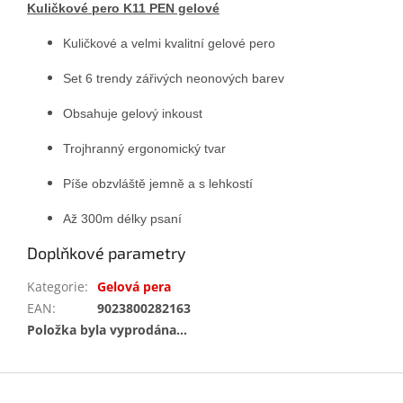
Kuličkové pero K11 PEN gelové
Kuličkové a velmi kvalitní gelové pero
Set 6 trendy zářivých neonových barev
Obsahuje gelový inkoust
Trojhranný ergonomický tvar
Píše obzvláště jemně a s lehkostí
Až 300m délky psaní
Doplňkové parametry
Kategorie
:
Gelová pera
EAN
:
9023800282163
Položka byla vyprodána…
Z
á