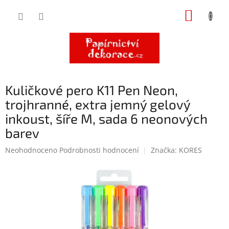
Přejít
NÁKUP
na
obsah
KOŠÍK
Kuličkové pero K11 Pen Neon,
trojhranné, extra jemný gelový
inkoust, šíře M, sada 6 neonových
barev
Průměrné
Neohodnoceno
Podrobnosti hodnocení
Značka:
KORES
hodnocení
produktu
je
0,0
z
5
hvězdiček.