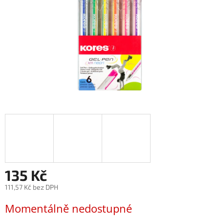
135 Kč
111,57 Kč bez DPH
Měrná
Momentálně nedostupné
cena: