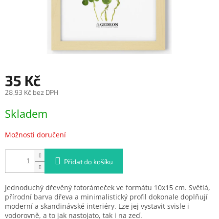
35 Kč
28,93 Kč bez DPH
Měrná
Skladem
cena:
Možnosti doručení
Přidat do košíku
Jednoduchý dřevěný fotorámeček ve formátu 10x15 cm. Světlá,
přírodní barva dřeva a minimalistický profil dokonale doplňují
moderní a skandinávské interiéry. Lze jej vystavit svisle i
vodorovně, a to jak nastojato, tak i na zeď.