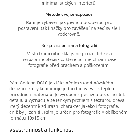
minimalistických interiérů.
Metoda dvojité expozice
Rám je vybaven jak pevnou podpěrou pro
postavení, tak i háčky pro zavěšení na zeď svisle i
vodorovně.
Bezpečná ochrana fotografií
Místo tradičního skla jsme použili lehké a
nerozbitné plexisklo, které účinně chrání vaše
fotografie před prachem a poškozením.
Rám Gedeon D610 je ztělesněním skandinávského
designu, který kombinuje jednoduchý tvar s teplem
přírodních materiálů. Je vyroben s pečlivou pozorností k
detailu a vyznačuje se lehkým profilem s texturou dřeva,
který decentně zdůrazní charakter jakékoli fotografie,
aniž by ji zahltil. Rám je určen pro fotografie v oblíbeném
formátu 10x15 cm.
Všestrannost a funkčnost