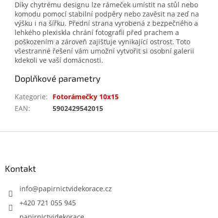
Díky chytrému designu lze rámeček umístit na stůl nebo
komodu pomocí stabilní podpěry nebo zavěsit na zeď na
výšku i na šířku. Přední strana vyrobená z bezpečného a
lehkého plexiskla chrání fotografii před prachem a
poškozením a zároveň zajišťuje vynikající ostrost. Toto
všestranné řešení vám umožní vytvořit si osobní galerii
kdekoli ve vaší domácnosti.
Doplňkové parametry
Kategorie
:
Fotorámečky 10x15
EAN
:
5902429542015
Z
á
p
a
Kontakt
t
í
info
@
papirnictvidekorace.cz
+420 721 055 945
papirnictvidekorace