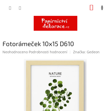
Přejít
NÁKUP
na
obsah
KOŠÍK
Fotorámeček 10x15 D610
Průměrné
Neohodnoceno
Podrobnosti hodnocení
Značka:
Gedeon
hodnocení
produktu
je
0,0
z
5
hvězdiček.