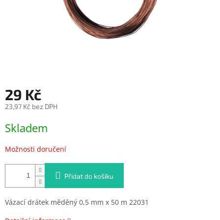
29 Kč
23,97 Kč bez DPH
Měrná
Skladem
cena:
Možnosti doručení
Přidat do košíku
Vázací drátek měděný 0,5 mm x 50 m 22031