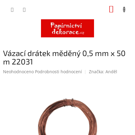
Přejít
NÁKUP
na
obsah
KOŠÍK
Vázací drátek měděný 0,5 mm x 50
m 22031
Průměrné
Neohodnoceno
Podrobnosti hodnocení
Značka:
Anděl
hodnocení
produktu
je
0,0
z
5
hvězdiček.