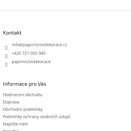
Z
á
p
a
Kontakt
t
í
info
@
papirnictvidekorace.cz
+420 721 055 945
papirnictvidekorace
Informace pro Vás
Hodnocení obchodu
Doprava
Obchodní podmínky
Podmínky ochrany osobních údajů
Napište nám