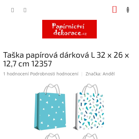
Přejít
NÁKUP
na
obsah
KOŠÍK
Taška papírová dárková L 32 x 26 x
12,7 cm 12357
Průměrné
1 hodnocení
Podrobnosti hodnocení
Značka:
Anděl
hodnocení
produktu
je
5,0
z
5
hvězdiček.