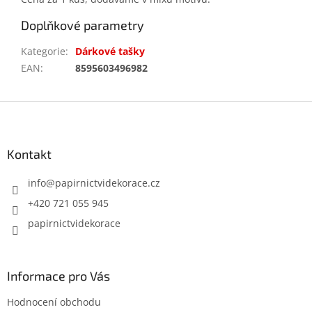
Doplňkové parametry
Kategorie
:
Dárkové tašky
EAN
:
8595603496982
Z
á
p
a
Kontakt
t
í
info
@
papirnictvidekorace.cz
+420 721 055 945
papirnictvidekorace
Informace pro Vás
Hodnocení obchodu