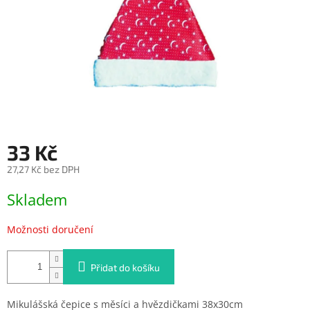
33 Kč
27,27 Kč bez DPH
Měrná
Skladem
cena:
Možnosti doručení
Přidat do košíku
Mikulášská čepice s měsíci a hvězdičkami 38x30cm