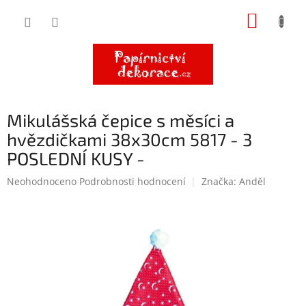
Přejít
NÁKUP
na
obsah
KOŠÍK
Mikulášská čepice s měsíci a
hvězdičkami 38x30cm 5817 - 3
POSLEDNÍ KUSY -
Průměrné
Neohodnoceno
Podrobnosti hodnocení
Značka:
Anděl
hodnocení
produktu
je
0,0
z
5
hvězdiček.