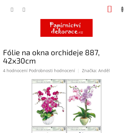
Přejít
NÁKUP
na
obsah
KOŠÍK
Fólie na okna orchideje 887,
42x30cm
Průměrné
4 hodnocení
Podrobnosti hodnocení
Značka:
Anděl
hodnocení
produktu
je
5,0
z
5
hvězdiček.