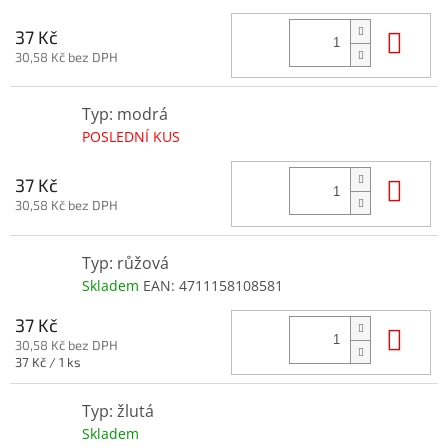
Do 
37 Kč
30,58 Kč bez DPH
Typ: modrá
POSLEDNÍ KUS
Do 
37 Kč
30,58 Kč bez DPH
Typ: růžová
Skladem
EAN:
4711158108581
37 Kč
Do 
30,58 Kč bez DPH
Měrná
37 Kč / 1 ks
cena:
Typ: žlutá
Skladem