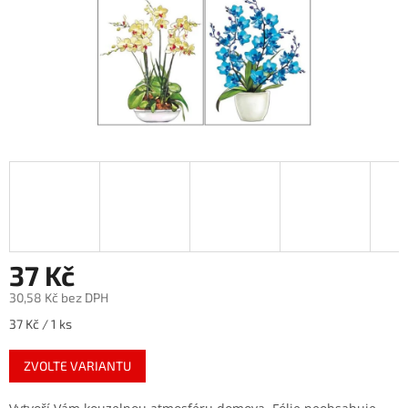
37 Kč
30,58 Kč bez DPH
Měrná
37 Kč / 1 ks
cena:
ZVOLTE VARIANTU