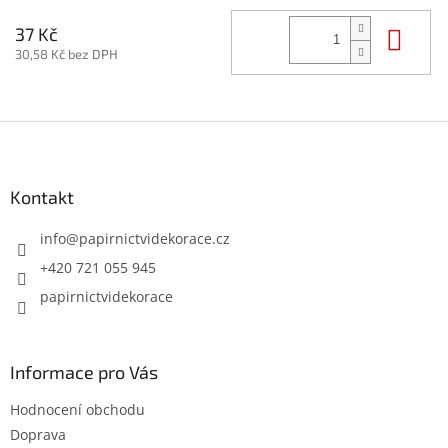
Do 
37 Kč
30,58 Kč bez DPH
Z
á
p
a
Kontakt
t
í
info
@
papirnictvidekorace.cz
+420 721 055 945
papirnictvidekorace
Informace pro Vás
Hodnocení obchodu
Doprava