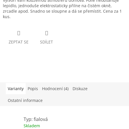
Vytvoří Vám kouzelnou atmosféru domova. Fólie neobsahuje
lepidlo, jednoduše elektrostaticky přilne na čistém okně,
zrcadle apod. Snadno se sloupne a dá se přemístit. Cena za 1
kus.
ZEPTAT SE
SDÍLET
Varianty
Popis
Hodnocení (4)
Diskuze
Ostatní informace
Typ: fialová
Skladem