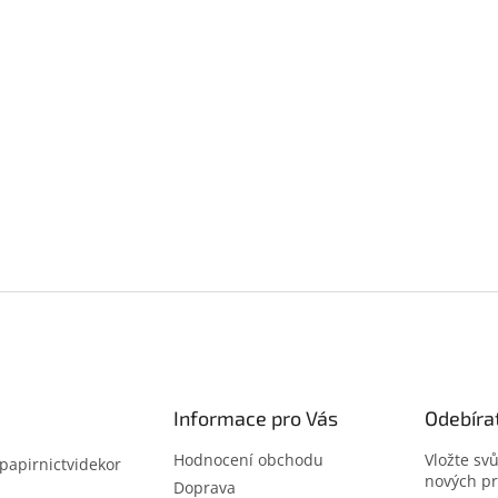
Informace pro Vás
Odebíra
Hodnocení obchodu
Vložte sv
papirnictvidekor
nových p
z
Doprava