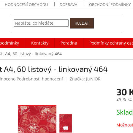
HODNOCENÍ OBCHODU
DOPRAVA
OBCHODNÍ PODMÍNKY
HLEDAT
podmínky
Kontakty
Poradna
Podmínky ochrany os
it A4, 60 listový - linkovaný 464
t A4, 60 listový - linkovaný 464
né
dnoceno
Podrobnosti hodnocení
Značka:
JUNIOR
ení
30 
tu
24,79 Kč
Měrná
Skla
cena:
ek.
Možnost