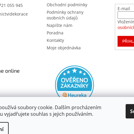
Obchodní podmínky
721 055 945
E-mail
Podmínky ochrany
nictvidekorace
osobních údajů
Vložení
Napište nám
osobníc
Poradna
Kontakty
PŘIHL
Moje objednávka
e online
používá soubory cookie. Dalším procházením
S
 vyjadřujete souhlas s jejich používáním.
ní
va vyhrazena.