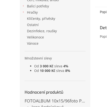
Balící potřeby
Popi
Hračky
Klíčenky, přívěsky
Ostatní
Det
Dezinfekce, roušky
Popi
Velikonoce
Vánoce
Množstevní slevy
Od
3 000 Kč
sleva
4%
Od
10 000 Kč
sleva
8%
Hodnocení produktů
FOTOALBUM 10x15/96foto PP-4696 MIX
Jana Andrýsková