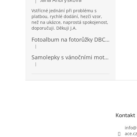
|
Hodnocení produktu je 5 z 5 hvězdiček.
Vstřícné jednání při problému s
platbou, rychlé dodání, hezčí vzor,
než na ukázce, naprostá spokojenost,
doporučuji. Děkuji J.A.
Fotoalbum na fotorůžky DBCL-30 Homage 2
|
Hodnocení produktu je 5 z 5 hvězdiček.
Samolepky s vánočními motivy 8 x 14,5 cm 10724
|
Hodnocení produktu je 4 z 5 hvězdiček.
Z
á
p
a
t
Kontakt
í
info
@
ace.c