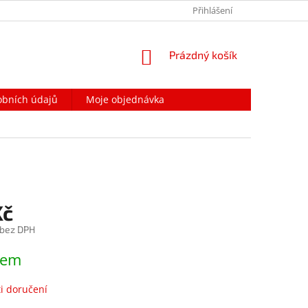
PODMÍNKY OCHRANY OSOBNÍCH ÚDAJŮ
Přihlášení
NAPIŠTE NÁM
NÁKUPNÍ
Prázdný košík
KOŠÍK
obních údajů
Moje objednávka
Kč
 bez DPH
dem
i doručení