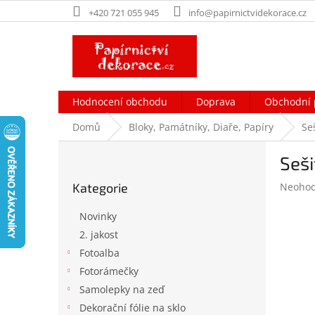
Přejít
+420 721 055 945
info@papirnictvidekorace.cz
na
obsah
Hodnocení obchodu
Doprava
Obchodní 
Domů
Bloky, Památníky, Diaře, Papíry
Seš
P
Seši
o
Přeskočit
s
Průměr
Kategorie
Neoho
kategorie
t
hodnoc
r
produk
Novinky
a
je
2. jakost
n
0,0
Fotoalba
z
n
5
í
Fotorámečky
hvězdič
p
Samolepky na zeď
a
Dekorační fólie na sklo