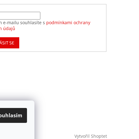
m e-mailu souhlasíte s
podmínkami ochrany
h údajů
ÁSIT SE
ouhlasím
Vytvořil Shoptet