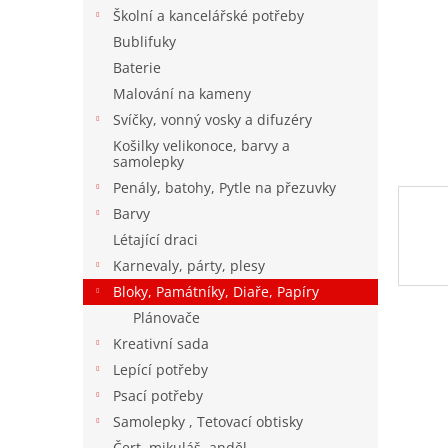
n
Školní a kancelářské potřeby
e
Bublifuky
l
Baterie
Malování na kameny
Svíčky, vonný vosky a difuzéry
Košilky velikonoce, barvy a
samolepky
Penály, batohy, Pytle na přezuvky
Barvy
Létající draci
Karnevaly, párty, plesy
Bloky, Památníky, Diaře, Papíry
Plánovače
Kreativní sada
Lepící potřeby
Psací potřeby
Samolepky , Tetovací obtisky
Čert, mikuláš, anděl