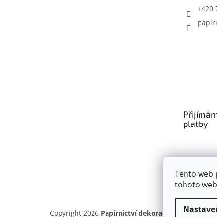
+420 
papir
Přijímám
platby
Tento web 
tohoto webu
Nastave
Copyright 2026
Papírnictví dekorace
. Všechna prá