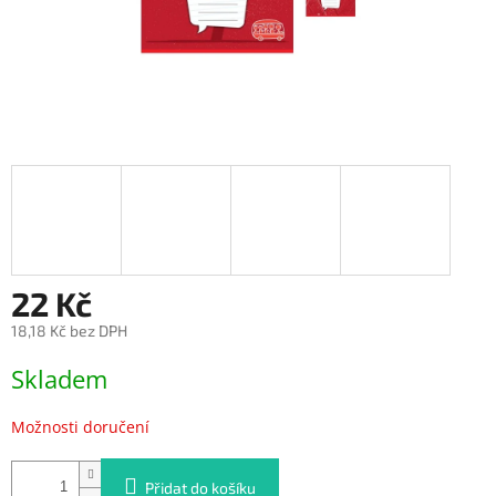
22 Kč
18,18 Kč bez DPH
Měrná
Skladem
cena:
Možnosti doručení
Přidat do košíku