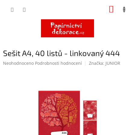
Přejít
NÁKUP
na
obsah
KOŠÍK
Sešit A4, 40 listů - linkovaný 444
Průměrné
Neohodnoceno
Podrobnosti hodnocení
Značka:
JUNIOR
hodnocení
produktu
je
0,0
z
5
hvězdiček.