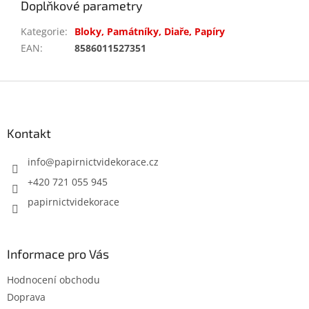
Doplňkové parametry
Kategorie
:
Bloky, Památníky, Diaře, Papíry
EAN
:
8586011527351
Z
á
p
a
Kontakt
t
í
info
@
papirnictvidekorace.cz
+420 721 055 945
papirnictvidekorace
Informace pro Vás
Hodnocení obchodu
Doprava