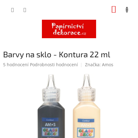
Přejít
NÁKUP
na
obsah
KOŠÍK
Barvy na sklo - Kontura 22 ml
Průměrné
5 hodnocení
Podrobnosti hodnocení
Značka:
Amos
hodnocení
produktu
je
4,8
z
5
hvězdiček.