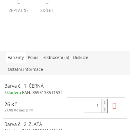
ZEPTAT SE
SDÍLET
Varianty
Popis
Hodnocení (5)
Diskuze
Ostatní informace
Barva č.: 1. ČERNÁ
Skladem
EAN:
8595138511532
Do 
26 Kč
21,49 Kč bez DPH
Barva č.: 2. ZLATÁ