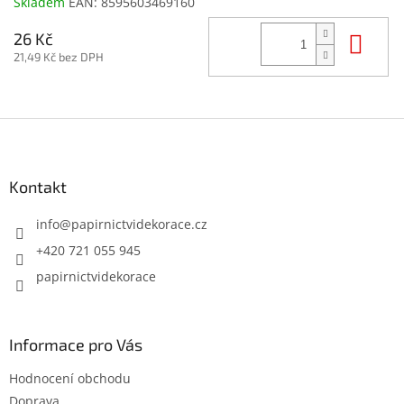
Skladem
EAN:
8595603469160
Do 
26 Kč
21,49 Kč bez DPH
Z
á
p
a
Kontakt
t
í
info
@
papirnictvidekorace.cz
+420 721 055 945
papirnictvidekorace
Informace pro Vás
Hodnocení obchodu
Doprava