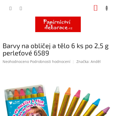
Přejít
NÁKUP
na
obsah
KOŠÍK
Barvy na obličej a tělo 6 ks po 2,5 g
perleťové 6589
Průměrné
Neohodnoceno
Podrobnosti hodnocení
Značka:
Anděl
hodnocení
produktu
je
0,0
z
5
hvězdiček.