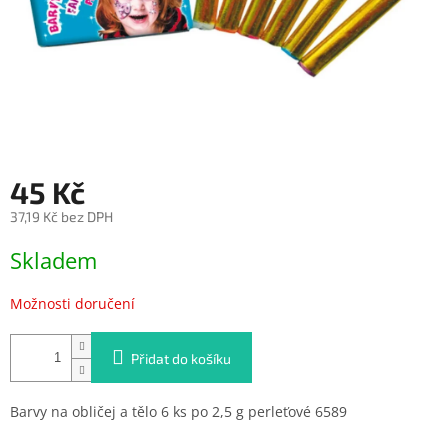
45 Kč
37,19 Kč bez DPH
Měrná
Skladem
cena:
Možnosti doručení
Přidat do košíku
Barvy na obličej a tělo 6 ks po 2,5 g perleťové 6589