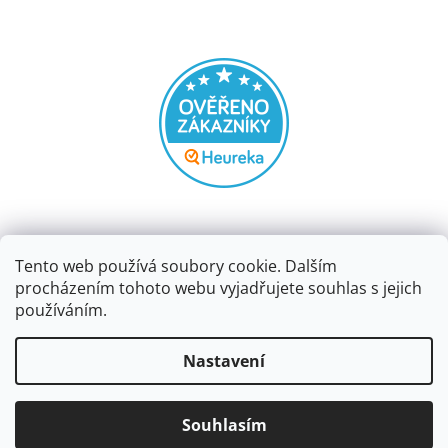
Tento web používá soubory cookie. Dalším
procházením tohoto webu vyjadřujete souhlas s jejich
používáním.
Vytvořil Shoptet
Nastavení
Copyright 2026
Papírnictví dekorace
. Všechna práva
Souhlasím
vyhrazena.