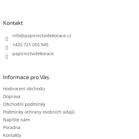
Z
á
p
a
Kontakt
t
í
info
@
papirnictvidekorace.cz
+420 721 055 945
papirnictvidekorace
Informace pro Vás
Hodnocení obchodu
Doprava
Obchodní podmínky
Podmínky ochrany osobních údajů
Napište nám
Poradna
Kontakty