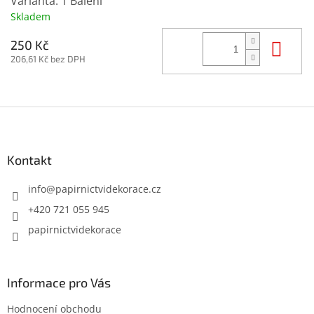
Varianta: 1 Balení
Skladem
Do 
250 Kč
206,61 Kč bez DPH
Z
á
p
a
Kontakt
t
í
info
@
papirnictvidekorace.cz
+420 721 055 945
papirnictvidekorace
Informace pro Vás
Hodnocení obchodu