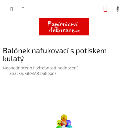
Přejít
NÁKUP
na
obsah
KOŠÍK
Balónek nafukovací s potiskem
kulatý
Průměrné
Neohodnoceno
Podrobnosti hodnocení
hodnocení
Značka:
GEMAR balloons
produktu
je
0,0
z
5
hvězdiček.