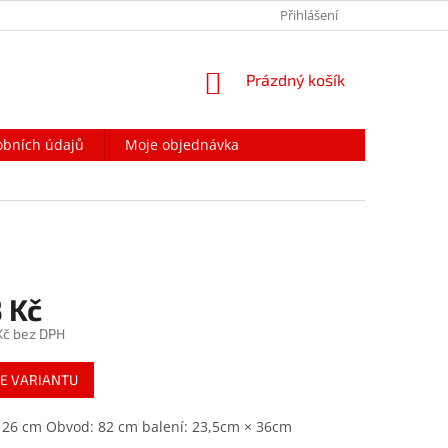
PODMÍNKY OCHRANY OSOBNÍCH ÚDAJŮ
Přihlášení
NAPIŠTE NÁM
NÁKUPNÍ
Prázdný košík
KOŠÍK
obních údajů
Moje objednávka
 Kč
Kč
bez DPH
E VARIANTU
 26 cm Obvod: 82 cm balení: 23,5cm × 36cm