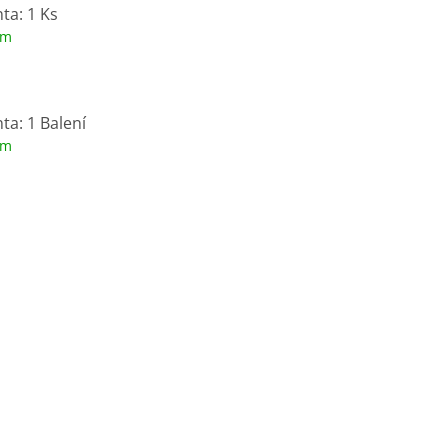
ta: 1 Ks
em
ta: 1 Balení
em