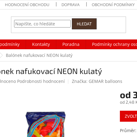
HODNOCENÍ OBCHODU
DOPRAVA
OBCHODNÍ PODMÍNKY
HLEDAT
podmínky
Kontakty
Poradna
Podmínky ochrany os
Balónek nafukovací NEON kulatý
ónek nafukovací NEON kulatý
né
dnoceno
Podrobnosti hodnocení
Značka:
GEMAR balloons
ení
od
3
tu
od
2,48 
Měrná
ZVOLT
cena:
ek.
Průměr: