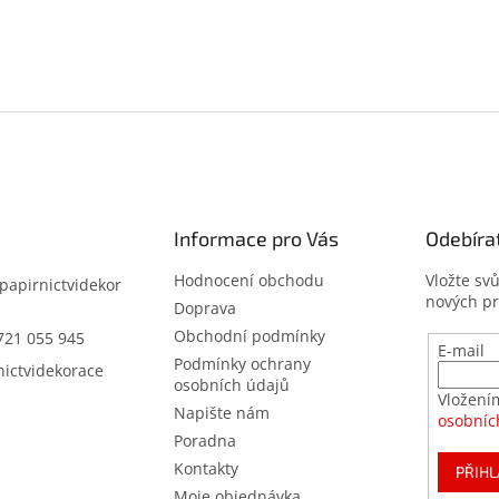
Informace pro Vás
Odebíra
Hodnocení obchodu
Vložte sv
papirnictvidekor
nových p
z
Doprava
Obchodní podmínky
721 055 945
E-mail
Podmínky ochrany
nictvidekorace
osobních údajů
Vložení
Napište nám
osobníc
Poradna
Kontakty
PŘIHL
Moje objednávka