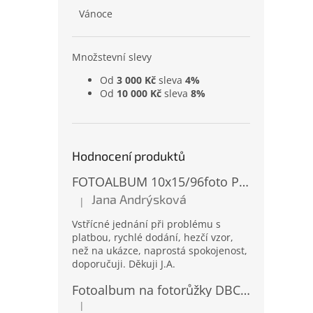
Vánoce
Množstevní slevy
Od
3 000 Kč
sleva
4%
Od
10 000 Kč
sleva
8%
Hodnocení produktů
FOTOALBUM 10x15/96foto PP-4696 MIX
Jana Andrýsková
|
Hodnocení produktu je 5 z 5 hvězdiček.
Vstřícné jednání při problému s
platbou, rychlé dodání, hezčí vzor,
než na ukázce, naprostá spokojenost,
doporučuji. Děkuji J.A.
Fotoalbum na fotorůžky DBCL-30 Homage 2
|
Hodnocení produktu je 5 z 5 hvězdiček.