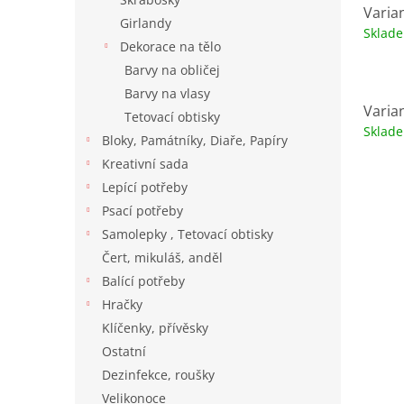
Varian
Girlandy
Sklad
Dekorace na tělo
Barvy na obličej
Barvy na vlasy
Varian
Tetovací obtisky
Sklad
Bloky, Památníky, Diaře, Papíry
Kreativní sada
Lepící potřeby
Psací potřeby
Samolepky , Tetovací obtisky
Čert, mikuláš, anděl
Balící potřeby
Hračky
Klíčenky, přívěsky
Ostatní
Dezinfekce, roušky
Velikonoce