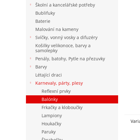
n
Školní a kancelářské potřeby
e
Bublifuky
l
Baterie
Malování na kameny
Svíčky, vonný vosky a difuzéry
Košilky velikonoce, barvy a
samolepky
Penály, batohy, Pytle na přezuvky
Barvy
Létající draci
Karnevaly, párty, plesy
Reflexní prvky
Balónky
Frkačky a kloboučky
Lampiony
Vari
Houkačky
Paruky
Škrabošky