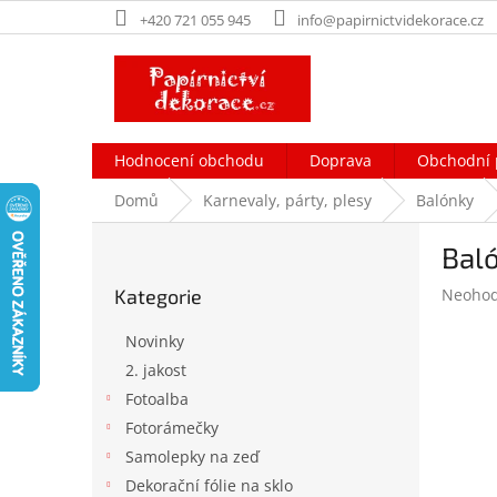
Přejít
+420 721 055 945
info@papirnictvidekorace.cz
na
obsah
Hodnocení obchodu
Doprava
Obchodní 
Domů
Karnevaly, párty, plesy
Balónky
P
Bal
o
Přeskočit
s
Průměr
Kategorie
Neoho
kategorie
t
hodnoc
r
produk
Novinky
a
je
2. jakost
n
0,0
Fotoalba
z
n
5
í
Fotorámečky
hvězdič
p
Samolepky na zeď
a
Dekorační fólie na sklo