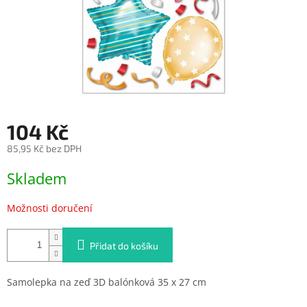
104 Kč
85,95 Kč bez DPH
Měrná
Skladem
cena:
Možnosti doručení
Přidat do košíku
Samolepka na zeď 3D balónková 35 x 27 cm