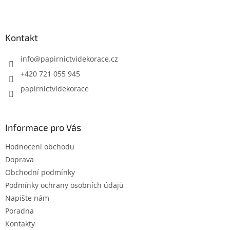
Z
á
p
a
Kontakt
t
í
info
@
papirnictvidekorace.cz
+420 721 055 945
papirnictvidekorace
Informace pro Vás
Hodnocení obchodu
Doprava
Obchodní podmínky
Podmínky ochrany osobních údajů
Napište nám
Poradna
Kontakty