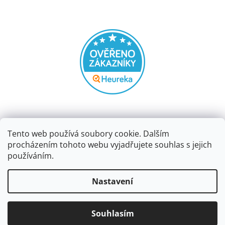
Tento web používá soubory cookie. Dalším
procházením tohoto webu vyjadřujete souhlas s jejich
používáním.
Vytvořil Shoptet
Nastavení
Copyright 2026
Papírnictví dekorace
. Všechna práva
Souhlasím
vyhrazena.