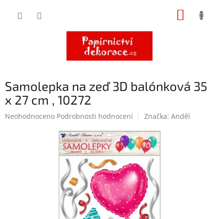
Přejít
NÁKUP
na
obsah
KOŠÍK
Samolepka na zeď 3D balónková 35
x 27 cm , 10272
Průměrné
Neohodnoceno
Podrobnosti hodnocení
Značka:
Anděl
hodnocení
produktu
je
0,0
z
5
hvězdiček.